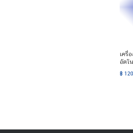
เครื่
อัตโ
฿ 120