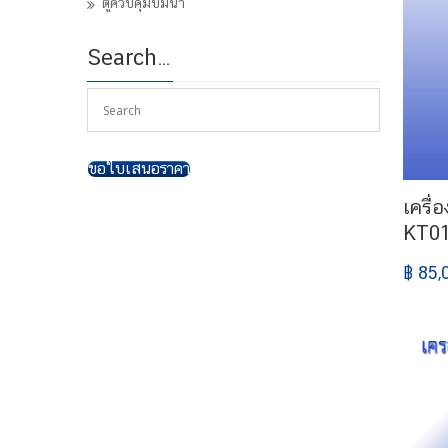
ตู้ควบคุมปั๊มน้ำ
Search…
ขอใบเสนอราคา
เครื่
KT0
฿ 85,