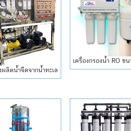
เครื่องกรองน้ำ RO ขน
องผลิตน้ำจืดจากน้ำทะเล