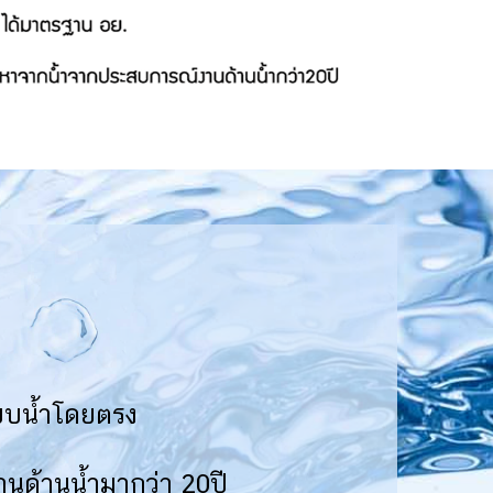
ะบบน้ำโดยตรง
านด้านน้ำมากว่า 20ปี