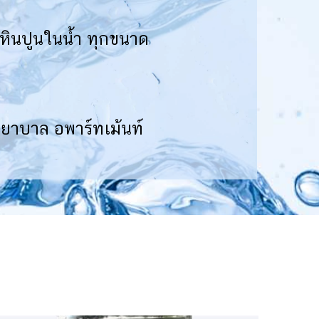
หินปูนในน้ำ ทุกขนา
ด
งพยาบาล อพาร์ทเม้นท์