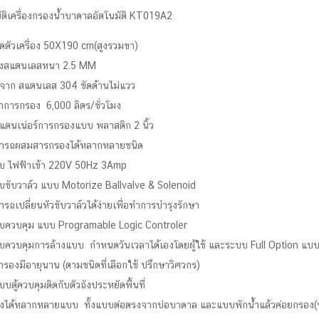
ติเครื่องกรองน้ำบาดาลอัตโนมัติ KT019A2
ดตัวเครื่อง 50X190 cm(สูงรวมขา)
ถังสแตนเลสหนา 2.5 MM
ตจาก สแตนเลส 304 ขัดด้านไม่แวว
ราการกรอง 6,000 ลิตร/ชั่วโมง
สแตนเน่อร์การกรองแบบ พลาสติก 2 นิ้ว
ารถผสมสารกรองได้หลากหลายชนิด
บ ไฟฟ้าเข้า 220V 50Hz 3Amp
บขับวาล์ว แบบ Motorize Ballvalve & Solenoid
รถเปลี่ยนหัวขับวาล์วได้ง่ายเพื่อทำการบำรุงรักษา
บควบคุม แบบ Programable Logic Controler
บควบคุมการล้างแบบ กำหนดวันเวลาได้เองโดยผู้ใช้ และระบบ Full Option แบ
รองมีอายุนาน (ตามชนิดที่เลือกใช้ ปรึกษาวิศวกร)
บบตู้ควบคุมติดกับตัวถังประหยัดพื้นที่
ตั้งได้หลากหลายแบบ ทั้งแบบต่อตรงจากบ่อบาดาล และแบบพักน้ำแล้วค่อยกรอง(