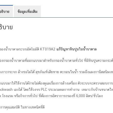
อธิบาย
ข้อมูลเพิ่มเติม
ธิบาย
งกรองน้ำบาดาลระบบอัตโนมัติ KT019A2
แก้ปัญหาหินปูนในน้ำบาดาล
ื่่องกรองน้ำบาดาลที่ออกแบบมาสำหรับกรองน้ำบาดาลทั่วไป ที่มีหินปูนความกระด้า
เกาะกระจก ล้างรถไม่ได้ สุขภัณฑ์เสียหาย ตะกอนในน้ำ รวมถึงแมงกานีสสนิมเหล็ก
ออกแบบมาให้ใช้งานได้ง่ายไม่ต้องดูแลเรื่องการล้างเครื่อง ตัวระบบจะตรวจสอบการ
ckwash เองได้ โดยใช้วงจร PLC ประมวลผลการทำงาน เหมาะกับบ้านขนาดใหญ่ท
โรงแรม หรือกิจการทั่วไป ที่ต้องการอัตราการกรองที่ 6,000 ลิตร/ชั่วโมง
การคุณสมบัติ ในทางเทคนิคที่ดี