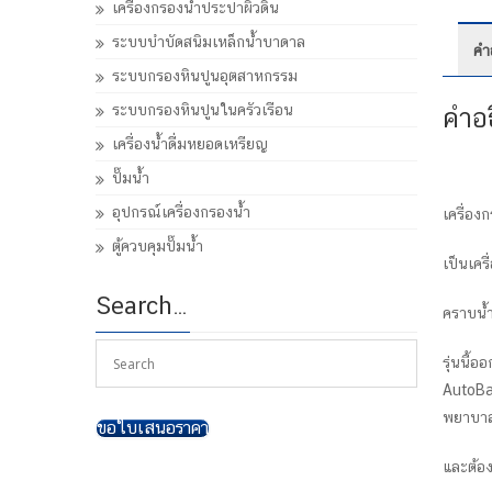
เครื่องกรองน้ำประปาผิวดิน
ระบบบำบัดสนิมเหล็กน้ำบาดาล
คำ
ระบบกรองหินปูนอุตสาหกรรม
ระบบกรองหินปูนในครัวเรือน
คำอ
เครื่องน้ำดื่มหยอดเหรียญ
ปั๊มน้ำ
อุปกรณ์เครื่องกรองน้ำ
เครื่อ
ตู้ควบคุมปั๊มน้ำ
เป็นเคร
Search…
คราบน้ำ
รุ่นนี้
AutoBa
พยาบาล 
ขอใบเสนอราคา
และต้อง