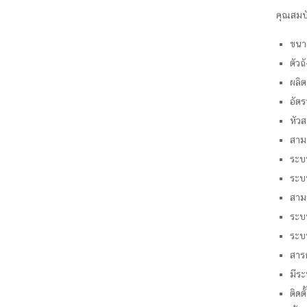
คุณสมบั
ขนา
ตัว
ผลิ
อัต
หัว
สาม
ระบ
ระบ
สามา
ระบ
ระบ
สารก
มีระ
ติด