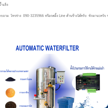
้ำแข็ง
บถาม โทรช่าง 090-3235966 หรือกดลิ้ง Line ด้านข้างได้ครับ ทักมานะครับ 