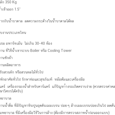
หลัก 350 Kg
้ำเข้าออก 1.5”
ากกับน้ำบาดาล ลดความกระด้างในน้ำบาดาลได้ผล
ับงานประเภทไหน
แรม อพาร์ทเม้น ไม่เกิน 30-40 ห้อง
าน ที่ใช้น้ำเขาระบบ Boiler หรือ Cooling Tower
านซักผ้า
งานผลิตอาหาร
ับสวนผัก หรือสวนผลไม้ทั่วไป
พักอาศัยทั่วไป รักษาท่อและสุขภัณฑ์ หม้อต้มและเครื่องมือ
แคร์ เครื่องกรองน้ำสำหรับคาร์แคร์ แก้ปัญหา้างรถเกิดคราบง่าย (ควรตรวจค่าค
ษาวิศกรได้ครับ)
พยาบาล
านน้ำดื่ม ที่มีปัญหาหินปูนอุดตันเมมเบรน บ่อยๆ ล้างเมมเบรนบ่อยเกินไป ลดต้น
นพยาบาล ที่มีเครื่องมือใช้ในการล้าง (ต้องมีการตรวจสภาพน้ำก่อนออกแบบ)