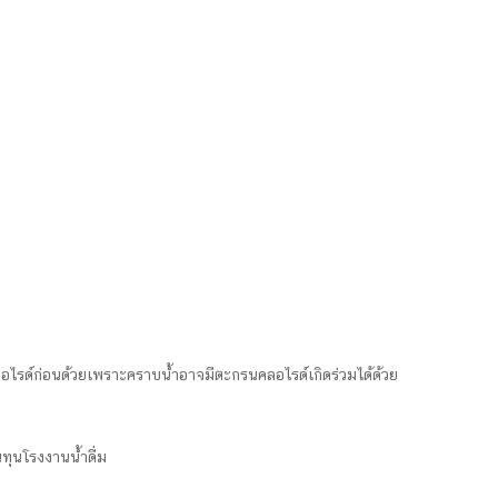
ลอไรด์ก่อนด้วยเพราะคราบน้ำอาจมีตะกรนคลอไรด์เกิดร่วมได้ด้วย
ทุนโรงงานน้ำดื่ม