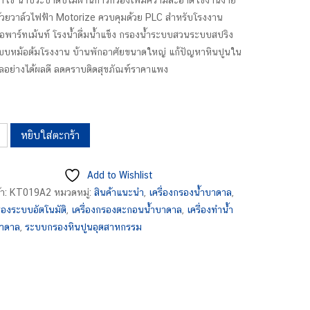
ำใช้ น้ำประปาดิบไม่ผ่านการกรองเพิ่มความสะอาดใช้งานง่าย
้วยวาล์วไฟฟ้า Motorize ควบคุมด้วย PLC สำหรับโรงงาน
อพาร์ทเม้นท์ โรงน้ำดื่มน้ำแข็ง กรองน้ำระบบสวนระบบสปริง
ะบบหม้อต้มโรงงาน บ้านพักอาศัยขนาดใหญ่ แก้ปัญหาหินปูนใน
ลอย่างได้ผลดี ลดคราบติดสุขภัณฑ์ราคาแพง
หยิบใส่ตะกร้า
Add to Wishlist
้า:
KT019A2
หมวดหมู่:
สินค้าแนะนำ
,
เครื่องกรองน้ำบาดาล
,
รองระบบอัตโนมัติ
,
เครื่องกรองตะกอนน้ำบาดาล
,
เครื่องทำน้ำ
ติKT019A2
าดาล
,
ระบบกรองหินปูนอุตสาหกรรม