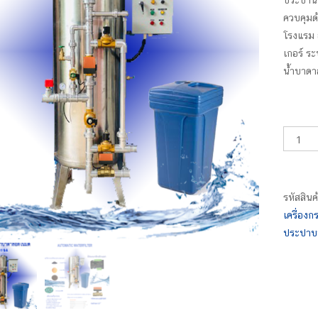
ประปาน้
ควบคุมด
โรงแรม 
เกอร์ ร
น้ำบาดา
จำนวน
เครื่อง
กรอง
น้ำ
รหัสสินค
บาดาล
เครื่องก
อัตโนมั
ประปาบ
ชิ้น