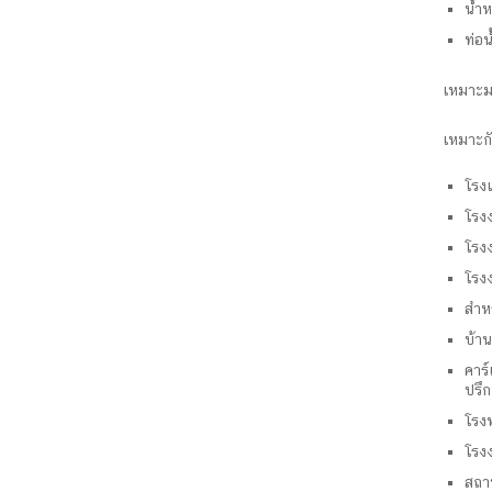
น้ำ
ท่อน
เหมาะม
เหมาะก
โรง
โรงง
โรงง
โรง
สำหร
บ้าน
คาร์
ปรึก
โรง
โรงง
สถา