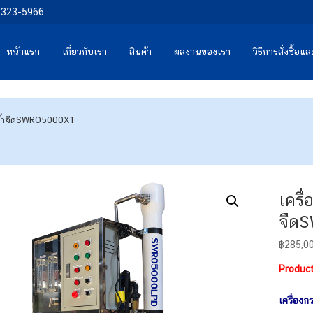
0-323-5966
หน้าแรก
เกี่ยวกับเรา
สินค้า
ผลงานของเรา
วิธีการสั่งซื้อ
นน้ำจืดSWRO5000X1
เครื
จืด
฿
285,0
Product
เครื่อง