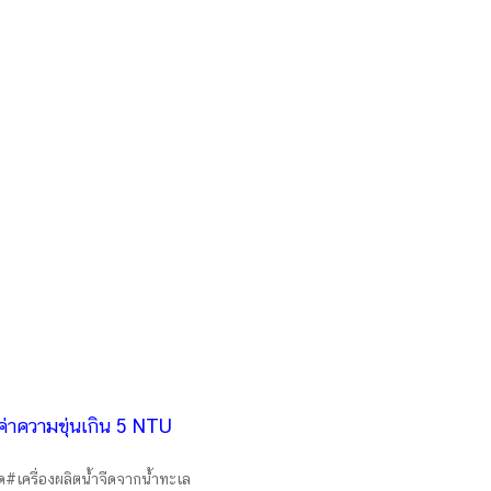
ค่าความขุ่นเกิน 5 NTU
ด#เครื่องผลิตน้ำจืดจากน้ำทะเล