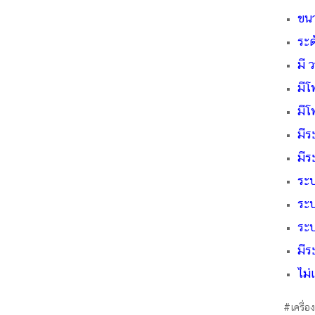
ขน
ระด
มี ว
มีโ
มีโ
มีร
มีร
ระ
ระ
ระ
มีร
ไม่
#เครื่อ