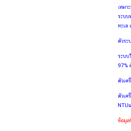
หมาะก
เ
ระบบฟ
ทะเล แ
ตัวระ
ระบบใ
97% คุ
ตัวเค
ตัวเค
NTUแล
ข้อมู