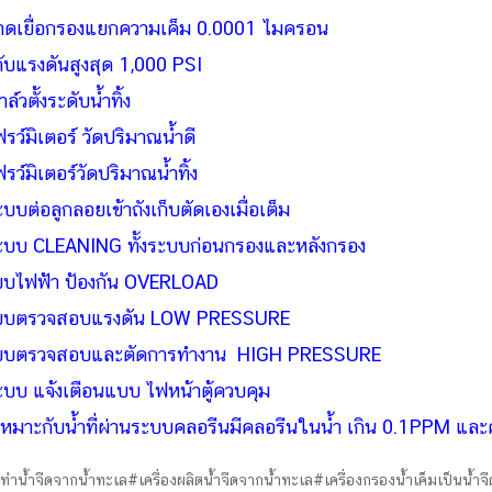
าดเยื่อกรองแยกความเค็ม 0.0001 ไมครอน
ับแรงดันสูงสุด 1,000 PSI
าล์วตั้งระดับน้ำทิ้ง
ฟรว์มิเตอร์ วัดปริมาณน้ำดี
ฟรว์มิเตอร์วัดปริมาณน้ำทิ้ง
ะบบต่อลูกลอยเข้าถังเก็บตัดเองเมื่อเต็ม
ะบบ CLEANING ทั้งระบบก่อนกรองและหลังกรอง
บบไฟฟ้า ป้องกัน OVERLOAD
บบตรวจสอบแรงดัน LOW PRESSURE
บบตรวจสอบและตัดการทำงาน HIGH PRESSURE
ะบบ แจ้งเตือนแบบ ไฟหน้าตู้ควบคุม
เหมาะกับน้ำที่ผ่านระบบคลอรีนมีคลอรีนในน้ำ เกิน 0.1PPM และ
งทำน้ำจืดจากน้ำทะเล#เครื่องผลิตน้ำจืดจากน้ำทะเล#เครื่องกรองน้ำเค็มเป็นน้ำจื