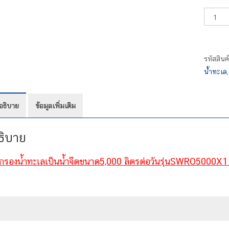
จำนวน
เครื่อง
กรอง
น้ำ
รหัสสินค
ทะเล
น้ำทะเล
เป็น
น้ำ
จืดSWR
อธิบาย
ข้อมูลเพิ่มเติม
ชิ้น
ธิบาย
องกรองน้ำทะเลเป็นน้ำจืดขนาด5,000 ลิตรต่อวันรุ่นSWRO5000X1 