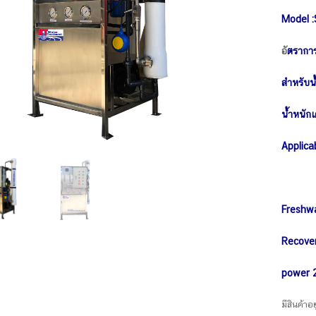
Model 
อั
ตราการ
สำหรับน้
น้ำหนัก
Applica
Freshw
Recove
power 
มีสินค้าอย