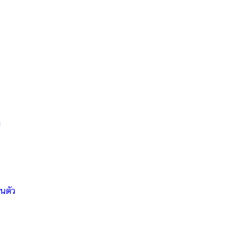
ง
นตัว