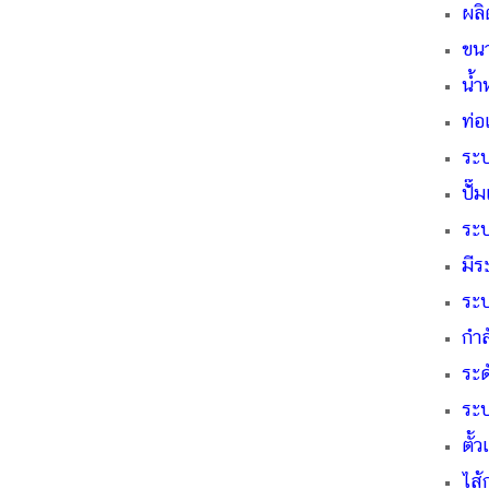
ผลิ
ขนา
น้ำ
ท่อ
ระบ
ปํั
ระ
มีร
ระ
กำ
ระด
ระบ
ตั้
ไส้