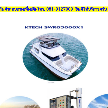
ินค้าสอบถามเพิ่มเติมโทร. 081-9127009 ยินดีให้บริการครับ ห