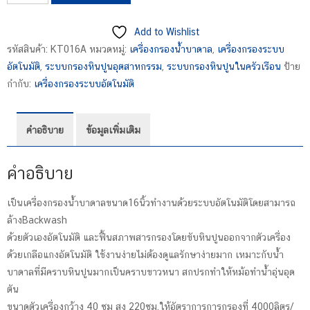
เครื่อง
กรอง
Add to Wishlist
น้ำ
รหัสสินค้า:
KT016A
หมวดหมู่:
เครื่องกรองน้ำบาดาล
,
เครื่องกรองระบบ
บาดาล
อัตโนมัติ
,
ระบบกรองหินปูนอุตสาหกรรม
,
ระบบกรองหินปูนในครัวเรือน
ป้าย
อัตโนมัติKT016A
กำกับ:
เครื่องกรองระบบอัตโนมัติ
ชิ้น
คำอธิบาย
ข้อมูลเพิ่มเติม
คำอธิบาย
เป็นเครื่องกรองน้ำบาดาลขนาด16นิ้วทำงานด้วยระบบอัตโนมัติโดยสามารถ
ล้างBackwash
ด้วยตัวเองอัตโนมัติ และฟื้นสภาพสารกรองโดยขับหินปูนออกจากตัวเครื่อง
ด้วยเกลือแกงอัตโนมัติ ใช้งานง่ายไม่ต้องดูแลรักษาง่ายมาก เหมาะกับน้ำ
บาดาลที่มีคราบหินปูนมากเป็นคราบขาวหนา สกปรกทำให้หม้อทำน้ำอุ่นอุด
ตัน
ขนาดตัวเครื่องกว้าง 40 ซม สูง 220ซม.ให้อัตราการการกรองที่ 4000ลิตร/