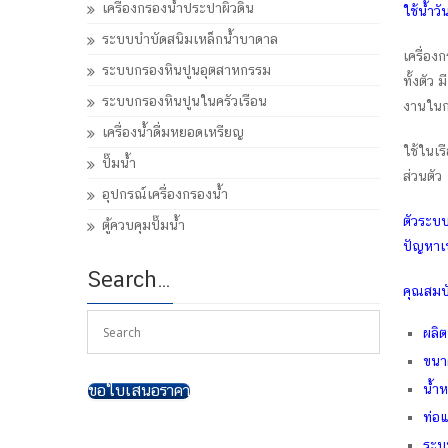
เครื่องกรองน้ำประปาผิวดิน
ใช้น้ำว
ระบบบำบัดสนิมเหล็กน้ำบาดาล
เครื่อง
ระบบกรองหินปูนอุตสาหกรรม
ทั้งตัว
ระบบกรองหินปูนในครัวเรือน
งานในกา
เครื่องน้ำดื่มหยอดเหรียญ
ใช้ในเร
ปั๊มน้ำ
ส่วนตัว
อุปกรณ์เครื่องกรองน้ำ
ตัวระบบ
ตู้ควบคุมปั๊มน้ำ
ปัญหาเข้
Search…
คุณสมบั
ผลิต
ขนา
น้ำห
ขอใบเสนอราคา
ท่อแ
ระบ