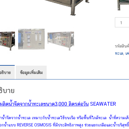
จำนวน
SWRO3
X2
ชิ้น
รหัสสินค
ทะเล
,
เค
อธิบาย
ข้อมูลเพิ่มเติม
ธิบาย
งผลิตน้ำจืดจากน้ำทะเลขนาด3,000 ลิตรต่อวัน
SEAWATER
ทำน้ำจืดจากน้ำทะเล เหมาะกับน้ำทะเลใช้บนเรือ หรือพื้นที่ใกล้ทะเล น้ำที่คว
น้ำแบบ REVERSE OSMOSIS ที่มีประสิทธิภาพสูง ช่วยแยกเกลือและน้ำบริสุทธิ์