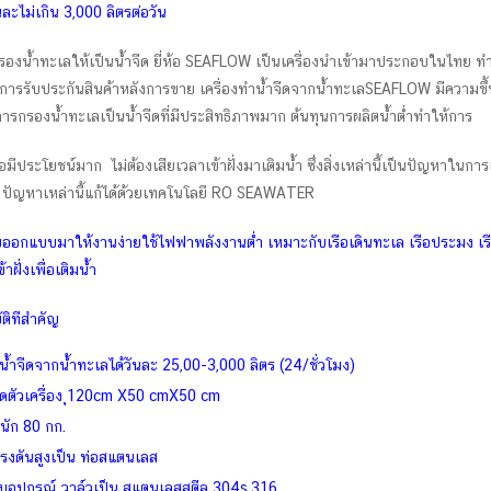
ันละไม่เกิน 3,000 ลิตรต่อวัน
กรองน้ำทะเลให้เป็นน้ำจืด ยี่ห้อ SEAFLOW เป็นเครื่องนำเข้ามาประกอบในไทย ทำใ
 มีการรับประกันสินค้าหลังการขาย เครื่องทำน้ำจืดจากน้ำทะเลSEAFLOW มีความขึ
รกรองน้ำทะเลเป็นน้ำจืดที่มีประสิทธิภาพมาก ต้นทุนการผลิตน้ำต่ำทำให้การ
ือมีประโยชน์มาก ไม่ต้องเสียเวลาเข้าฝั่งมาเติมน้ำ ซึ่งสิ่งเหล่านี้เป็นปัญหาในกา
 ปัญหาเหล่านี้แก้ได้ด้วยเทคโนโลยี RO SEAWATER
ออกแบบมาให้งานง่ายใช้ไฟฟาพลังงานต่ำ เหมาะกับเรือเดินทะเล เรือประมง เรือท่อง
าฝั่งเพื่อเติมน้ำ
ติทีสำคัญ
น้ำจืดจากน้ำทะเลได้วันละ 25,00-3,000 ลิตร (24/ชั่วโมง)
ดตัวเครื่อง ุ120cm X50 cmX50 cm
นัก 80 กก.
รงดันสูงเป็น ท่อสแตนเลส
บอุปกรณ์ วาล์วเป็น สแตนเลสสตีล 304s,316