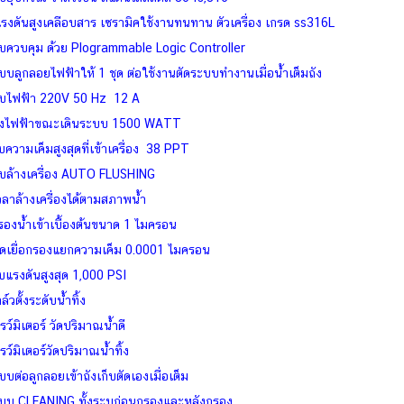
มแรงดันสูงเคลือบสาร เซรามิคใช้งานทนทาน ตัวเครื่อง เกรด ss316L
บควบคุม ด้วย Plogrammable Logic Controller
บบลูกลอยไฟฟ้าให้ 1 ชุด ต่อใช้งานตัดระบบทำงานเมื่อน้ำเต็มถัง
บไฟฟ้า 220V 50 Hz 12 A
ังไฟฟ้าขณะเดินระบบ 1500 WATT
บความเค็มสูงสุดที่เข้าเครื่อง 38 PPT
บล้างเครื่อง AUTO FLUSHING
เวลาล้างเครื่องได้ตามสภาพน้ำ
รองน้ำเข้าเบื้องต้นขนาด 1 ไมครอน
ดเยื่อกรองแยกความเค็ม 0.0001 ไมครอน
บแรงดันสูงสุด 1,000 PSI
ล์วตั้งระดับน้ำทิ้ง
รว์มิเตอร์ วัดปริมาณน้ำดี
รว์มิเตอร์วัดปริมาณน้ำทิ้ง
บบต่อลูกลอยเข้าถังเก็บตัดเองเมื่อเต็ม
ะบบ CLEANING ทั้งระบก่อนกรองและหลังกรอง