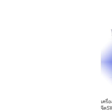
เครื่
จืด