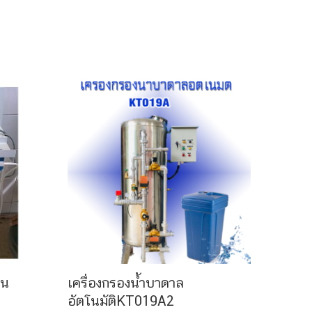
่น
เครื่องกรองน้ำบาดาล
อัตโนมัติKT019A2