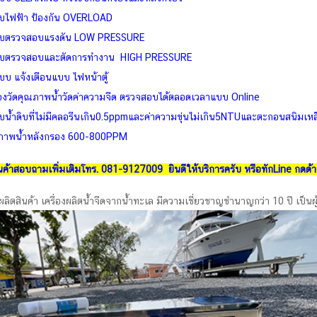
บไฟฟ้า ป้องกัน OVERLOAD
บตรวจสอบแรงดัน LOW PRESSURE
บตรวจสอบและตัดการทำงาน HIGH PRESSURE
บบ แจ้งเตือนแบบ ไฟหน้าตู้
ื่องวัดคุณภาพน้ำวัดค่าความจืด ตรวจสอบได้ตลอดเวลาแบบ Online
ับน้ำดิบที่ไม่มีคลอรีนเกิน0.5ppmและค่าความขุ่นไม่เกิน5NTUและตะกอนสนิมเหล
ภาพน้ำหลังกรอง 600-800PPM
ค้าสอบถามเพิ่มเติมโทร. 081-9127009 ยินดีให้บริการครับ หรือทักLine กดด้า
ู้ผลิตสินค้า เครื่องผลิตน้ำจืดจากน้ำทะเล มีความเชี่ยวชาญชำนาญกว่า 10 ปี เ