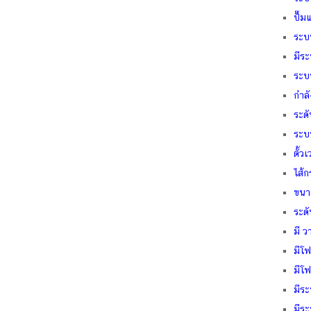
ปํั๊
ระบ
มีระ
ระบ
กำล
ระดั
ระบ
ตั้ว
ไส้ก
ขนา
ระดั
มี วา
มีโฟ
มีโฟ
มีระ
มีร