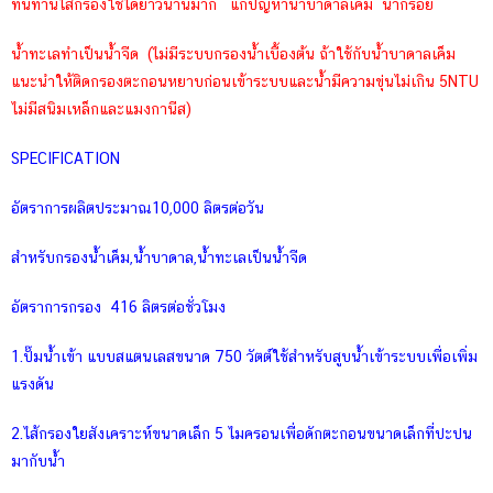
ทนทานไส้กรองใช้ได้ยาวนานมาก แก้ปัญหาน้ำบาดาลเค็ม น้ำกร่อย
น้ำทะเลทำเป็นน้ำจืด (ไม่มีระบบกรองน้ำเบื้องต้น ถ้าใช้กับน้ำบาดาลเค็ม
แนะนำให้ติดกรองตะกอนหยาบก่อนเข้าระบบและน้ำมีความขุ่นไม่เกิน 5NTU
ไม่มีสนิมเหล็กและแมงกานีส)
SPECIFICATION
อัตราการผลิตประมาณ10,000 ลิตรต่อวัน
สำหรับกรองน้ำเค็ม,น้ำบาดาล,น้ำทะเลเป็นน้ำจืด
อัตราการกรอง 416 ลิตรต่อชั่วโมง
1.ปั๊มน้ำเข้า แบบสแตนเลสขนาด 750 วัตต์ใช้สำหรับสูบน้ำเข้าระบบเพื่อเพิ่ม
แรงดัน
2.ไส้กรองใยสังเคราะห์ขนาดเล็ก 5 ไมครอนเพื่อดักตะกอนขนาดเล็กที่ปะปน
มากับน้ำ