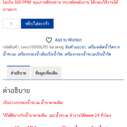
ไม่เกิน 500 PPM คุณภาพดีทนทาน ประหยัดพลังงาน ไส้กรองใช้งานได้
นานมาก
จำนวน
หยิบใส่ตะกร้า
SWRO10000LPDx2
ชิ้น
Add to Wishlist
รหัสสินค้า:
swro10000LPD
หมวดหมู่:
สินค้าแนะนำ
,
เครื่องผลิตน้ำจืดจาก
น้ำทะเล
,
เครื่องกรองน้ำเค็มเป็นน้ำจืด
,
เครื่องกรองน้ำทะเลเป็นน้ำจืด
คำอธิบาย
ข้อมูลเพิ่มเติม
คำอธิบาย
เป็นระบบกรองน้ำทะเล น้ำบาดาลเค็ม
ใช้ได้ดีมากกับน้ำบาดาลเค็ม และน้ำทะเล ทำงานได้ตลอด 24 ชั่วโมง