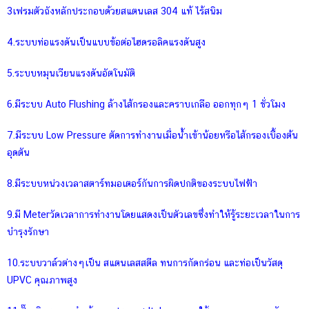
3เฟรมตัวถังหลักประกอบด้วยสแตนเลส 304 แท้ ไร้สนิม
4.ระบบท่อแรงดันเป็นแบบข้อต่อไฮดรอลิคแรงดันสูง
5.ระบบหมุนเวียนแรงดันอัตโนมัติ
6.มีระบบ Auto Flushing ล้างไส้กรองและคราบเกลือ ออกทุกๆ 1 ชั่วโมง
7.มีระบบ Low Pressure ตัดการทำงานเมื่อน้ำเข้าน้อยหรือไส้กรองเบื้องต้น
อุดตัน
8.มีระบบหน่วงเวลาสตาร์ทมอเตอร์กันการผิดปกติของระบบไฟฟ้า
9.มี Meterวัดเวลาการทำงานโดยแสดงเป็นตัวเลขซึ่งทำให้รู้ระยะเวลาในการ
บำรุงรักษา
10.ระบบวาล์วต่างๆเป็น สแตนเลสสตีล ทนการกัดกร่อน และท่อเป็นวัสดุ
UPVC คุณภาพสูง