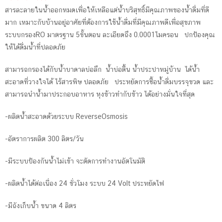
was:
is:
สารละลายในน้ำออกหมดเพื่อให้เหลือแต่น้ำบริสุทธิ์มีคุณภาพของน้ำดื่มที่ดี
฿14,500.00.
฿13,500.00.
มาก เหมาะกับบ้านอยู่อาศัยที่ต้องการใช้น้ำดื่มที่มีคุณภาพดีเพื่อสุขภาพ
ระบบกรองRO มาตรฐาน 5ขั้นตอน ละเอียดถึง 0.0001ไมครอน ปกป้องคุณ
ให้ได้ดื่มน้ำที่ปลอดภัย
สามารถกรองได้กับน้ำบาดาลบ่อลึก น้ำบ่อตื้น น้ำประปาหมู่บ้าน ได้น้ำ
สะอาดที่วางใจได้ ไร้สารพิษ ปลอดภัย ประหยัดการซื้อน้ำดื่มบรรจุขวด และ
สามารถนำน้ำมาประกอบอาหาร หุงข้าวทำกับข้าว ได้อย่างมั่นใจที่สุด
-ผลิตน้ำสะอาดด้วยระบบ ReverseOsmosis
-อัตราการผลิต 300 ลิตร/วัน
-มีระบบป้องกันน้ำไม่เข้า จะตัดการทำงานอัตโนมัติ
-ผลิตน้ำได้ต่อเนื่อง 24 ชั่วโมง ระบบ 24 Volt ประหยัดไฟ
-มีถังเก็บน้ำ ขนาด 4 ลิตร