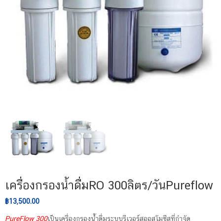
เครื่องกรองน้ำดื่มRO 300ลิตร/วันPureflow
Original
Current
฿
13,500.00
price
price
PureFlow 300
เป็นเครื่องกรองน้ำดื่มระบบรีเวอร์สออสโมซีสที่กำจัด