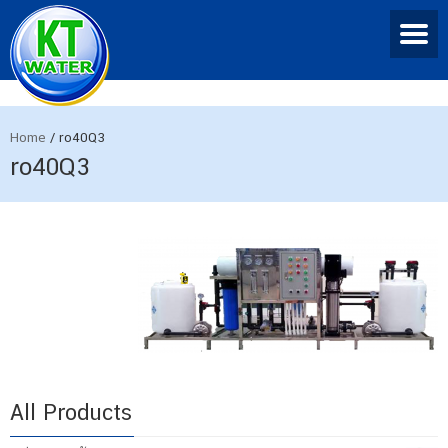
Home
/
ro40Q3
ro40Q3
All Products